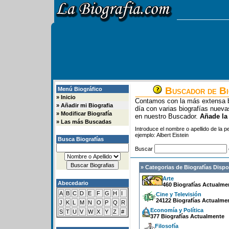
Buscador de Bi
Menú Biográfico
»
Inicio
Contamos con la más extensa b
»
Añadir mi Biografia
día con varias biografías nue
»
Modificar Biografía
en nuestro Buscador.
Añade la
»
Las más Buscadas
Introduce el nombre o apellido de la 
ejemplo: Albert Eistein
Busca Biografías
Buscar
» Categorias de Biografías Dispo
Arte
Abecedario
460 Biografías Actualme
A
B
C
D
E
F
G
H
I
Cine y Televisión
24122 Biografías Actualme
J
K
L
M
N
O
P
Q
R
Economía y Política
S
T
U
V
W
X
Y
Z
#
377 Biografías Actualmente
Filosofía