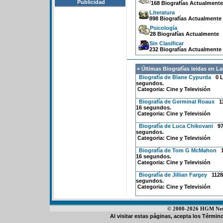
Publicidad
168 Biografías Actualmente
Literatura
898 Biografías Actualmente
Psicología
28 Biografías Actualmente
Sin Clasificar
232 Biografías Actualmente
» Últimas Biografías leidas en L
Biografía de Blane Cypurda
0 Le
segundos.
Categoria:
Cine y Televisión
Biografía de Germinal Roaux
11
16 segundos.
Categoria:
Cine y Televisión
Biografía de Luca Chikovani
972
segundos.
Categoria:
Cine y Televisión
Biografía de Tom G McMahon
1
16 segundos.
Categoria:
Cine y Televisión
Biografía de Jillian Fargey
1128 
segundos.
Categoria:
Cine y Televisión
© 2000-2026 HGM Netwo
Al visitar estas páginas, acepta los
Término