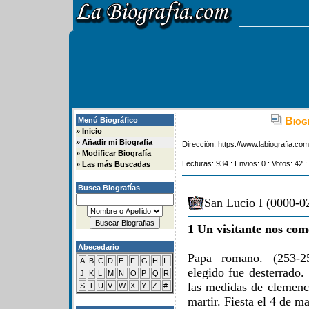
Biogr
Menú Biográfico
»
Inicio
»
Añadir mi Biografia
Dirección:
https://www.labiografia.co
»
Modificar Biografía
Lecturas: 934 : Envios: 0 : Votos: 42 :
»
Las más Buscadas
Busca Biografías
San Lucio I (0000-02
1 Un visitante nos com
Abecedario
Papa romano. (253-25
A
B
C
D
E
F
G
H
I
elegido fue desterrad
J
K
L
M
N
O
P
Q
R
las medidas de clemenc
S
T
U
V
W
X
Y
Z
#
martir. Fiesta el 4 de m