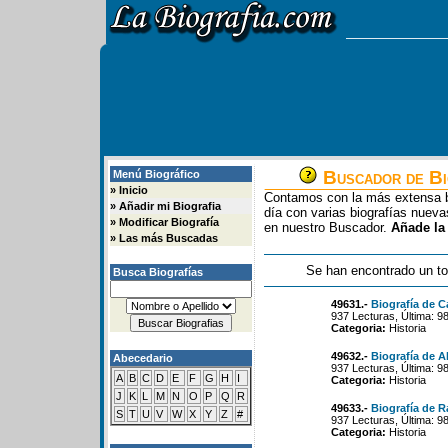
Buscador de Bi
Menú Biográfico
»
Inicio
Contamos con la más extensa b
»
Añadir mi Biografia
día con varias biografías nue
»
Modificar Biografía
en nuestro Buscador.
Añade la
»
Las más Buscadas
Se han encontrado un to
Busca Biografías
49631.-
Biografía de C
937 Lecturas, Última: 9
Categoria:
Historia
49632.-
Biografía de A
Abecedario
937 Lecturas, Última: 9
A
B
C
D
E
F
G
H
I
Categoria:
Historia
J
K
L
M
N
O
P
Q
R
49633.-
Biografía de 
S
T
U
V
W
X
Y
Z
#
937 Lecturas, Última: 9
Categoria:
Historia