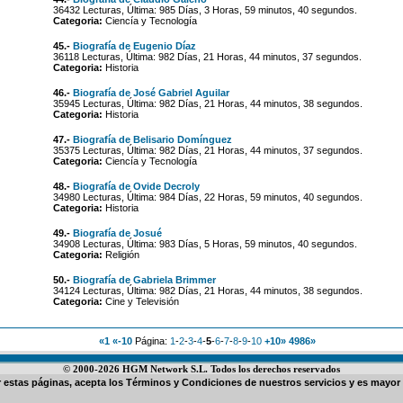
36432 Lecturas, Última: 985 Días, 3 Horas, 59 minutos, 40 segundos.
Categoria:
Ciencía y Tecnología
45.-
Biografía de Eugenio Díaz
36118 Lecturas, Última: 982 Días, 21 Horas, 44 minutos, 37 segundos.
Categoria:
Historia
46.-
Biografía de José Gabriel Aguilar
35945 Lecturas, Última: 982 Días, 21 Horas, 44 minutos, 38 segundos.
Categoria:
Historia
47.-
Biografía de Belisario Domínguez
35375 Lecturas, Última: 982 Días, 21 Horas, 44 minutos, 37 segundos.
Categoria:
Ciencía y Tecnología
48.-
Biografía de Ovide Decroly
34980 Lecturas, Última: 984 Días, 22 Horas, 59 minutos, 40 segundos.
Categoria:
Historia
49.-
Biografía de Josué
34908 Lecturas, Última: 983 Días, 5 Horas, 59 minutos, 40 segundos.
Categoria:
Religión
50.-
Biografía de Gabriela Brimmer
34124 Lecturas, Última: 982 Días, 21 Horas, 44 minutos, 38 segundos.
Categoria:
Cine y Televisión
«1
«-10
Página:
1
-
2
-
3
-
4
-
5
-
6
-
7
-
8
-
9
-
10
+10»
4986»
© 2000-2026 HGM Network S.L. Todos los derechos reservados
ar estas páginas, acepta los
Términos y Condiciones de nuestros servicios
y es mayor 