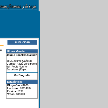
PUBLICIDAD
de
Última Votada
Jaume Cañellas Galindo
El Dr. Jaume Cañellas
Galindo, nació en el barrio
del “Poble Nou” en
Barcelona (Espa...
Ver Biografía
Estadísticas
Biografías:
49860
Lecturas:
76114634
Envios:
3191
Votos:
3159405