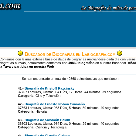
Buscador de Biografias en Labiografia.com
Contamos con la más extensa base de datos de biografías ampliándose cada día con varias
biografías nuevas, actualmente contamos con
49860 biografías
en nuestro Buscador.
Aña
la Tuya y participa en nuestra Web
Se han encontrado un total de 49860 coincidencias que contienen
41.-
Biografía de Kristoff Razcinsky
37767 Lecturas, Última: 984 Días, 17 Horas, 44 minutos, 39 segundos.
Categoria:
Cine y Televisión
42.-
Biografía de Ernesto Noboa Caamaño
37363 Lecturas, Última: 983 Días, 5 Horas, 59 minutos, 40 segundos.
Categoria:
Historia
43.-
Biografía de Salomón Hakim
36503 Lecturas, Última: 984 Días, 0 Horas, 29 minutos, 40 segundos.
Categoria:
Ciencía y Tecnología
44.-
Biografía de Claudio Galeno