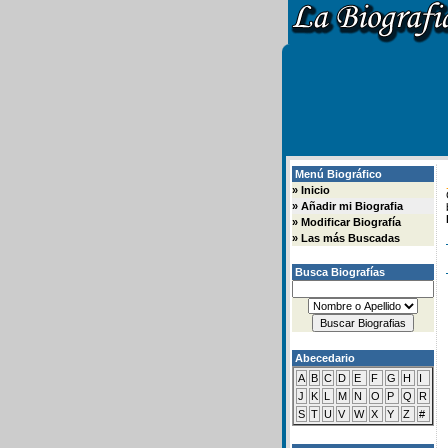
Menú Biográfico
»
Inicio
»
Añadir mi Biografia
»
Modificar Biografía
»
Las más Buscadas
Busca Biografías
Abecedario
A
B
C
D
E
F
G
H
I
J
K
L
M
N
O
P
Q
R
S
T
U
V
W
X
Y
Z
#