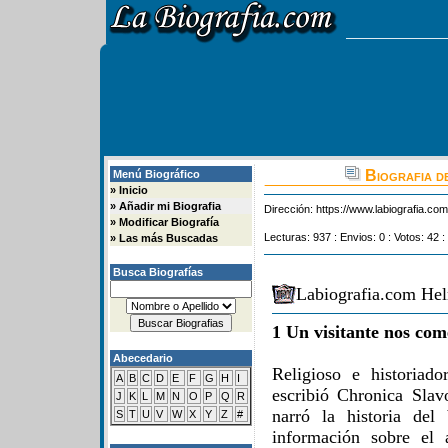
Biografia d
Menú Biográfico
»
Inicio
»
Añadir mi Biografia
Dirección:
https://www.labiografia.co
»
Modificar Biografía
Lecturas: 937 : Envios: 0 : Votos: 42 :
»
Las más Buscadas
Busca Biografías
Labiografia.com Hel
1 Un visitante nos com
Abecedario
Religioso e historiad
A
B
C
D
E
F
G
H
I
escribió Chronica Sla
J
K
L
M
N
O
P
Q
R
narró la historia de
S
T
U
V
W
X
Y
Z
#
información sobre el 