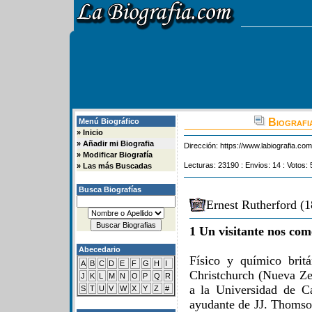
Biografi
Menú Biográfico
»
Inicio
»
Añadir mi Biografia
Dirección:
https://www.labiografia.co
»
Modificar Biografía
Lecturas: 23190 : Envios: 14 : Votos: 
»
Las más Buscadas
Busca Biografías
Ernest Rutherford (1
1 Un visitante nos com
Abecedario
Físico y químico britá
A
B
C
D
E
F
G
H
I
Christchurch (Nueva Zel
J
K
L
M
N
O
P
Q
R
a la Universidad de C
S
T
U
V
W
X
Y
Z
#
ayudante de JJ. Thomso