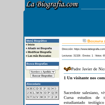
Biografia 
Menú Biográfico
»
Inicio
»
Añadir mi Biografia
Dirección:
https://www.labiografia.co
»
Modificar Biografía
Lecturas: 31326 : Envios: 1 : Votos: 6
»
Las más Buscadas
Busca Biografías
Padre Javier de Nic
1 Un visitante nos com
Abecedario
A
B
C
D
E
F
G
H
I
Sacerdote salesiano, 
J
K
L
M
N
O
P
Q
R
Cursa estudios de t
S
T
U
V
W
X
Y
Z
#
estudiantado teológi