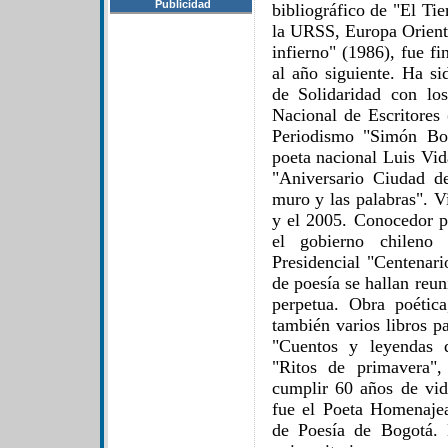
Publicidad
bibliográfico de "El Ti
la URSS, Europa Orienta
infierno" (1986), fue f
al año siguiente. Ha s
de Solidaridad con lo
Nacional de Escritore
Periodismo "Simón Bol
poeta nacional Luis Vid
"Aniversario Ciudad d
muro y las palabras". V
y el 2005. Conocedor p
el gobierno chileno
Presidencial "Centenar
de poesía se hallan reun
perpetua. Obra poétic
también varios libros p
"Cuentos y leyendas 
"Ritos de primavera", 
cumplir 60 años de vi
fue el Poeta Homenajea
de Poesía de Bogotá. 