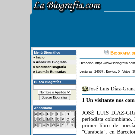
Biografia d
Menú Biográfico
»
Inicio
»
Añadir mi Biografia
Dirección:
https://www.labiografia.co
»
Modificar Biografía
Lecturas: 24087 : Envios: 0 : Votos: 3
»
Las más Buscadas
Busca Biografías
José Luis Díaz-Grana
1 Un visitante nos com
Abecedario
JOSÉ LUIS DÍAZ-GRAN
A
B
C
D
E
F
G
H
I
periodista colombiano. 
J
K
L
M
N
O
P
Q
R
primer libro de poesí
S
T
U
V
W
X
Y
Z
#
"Carabela", en Barcelo