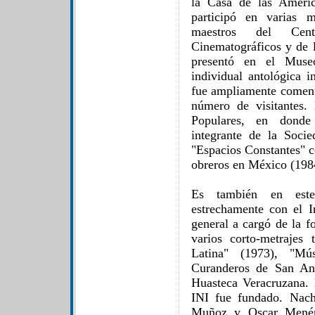
la Casa de las Améri
participó en varias 
maestros del Cent
Cinematográficos y de 
presentó en el Mus
individual antológica i
fue ampliamente coment
número de visitantes.
Populares, en donde
integrante de la Soc
"Espacios Constantes" co
obreros en México (198
Es también en este
estrechamente con el In
general a cargó de la fo
varios corto-metraje
Latina" (1973), "Mú
Curanderos de San And
Huasteca Veracruzana.
INI fue fundado. Nac
Muñoz y Oscar Menénd