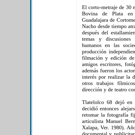
El corto-metraje de 30 
Bovina de Plata en 
Guadalajara de Cortomet
Nacho desde tiempo atrá
después del estallami
temas y discusiones 
humanos en las socied
producción independien
filmación y edición d
amigos escritores, fotó
además fueron los actor
interés por realizar la 
otros trabajos fílmic
dirección y de teatro co
Tlatelolco 68 dejó e
decidió entonces alejar
retomar la fotografía f
articulista Manuel Ber
Xalapa, Ver. 1980). Año
documental y publicita