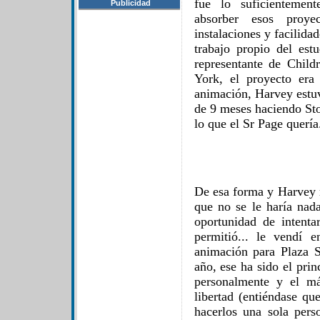
fue lo suficientemen
Publicidad
absorber esos proy
instalaciones y facilidad
trabajo propio del est
representante de Chil
York, el proyecto era
animación, Harvey estuv
de 9 meses haciendo Sto
lo que el Sr Page quería
De esa forma y Harvey m
que no se le haría nad
oportunidad de intent
permitió... le vendí
animación para Plaza S
año, ese ha sido el pri
personalmente y el má
libertad (entiéndase qu
hacerlos una sola pers