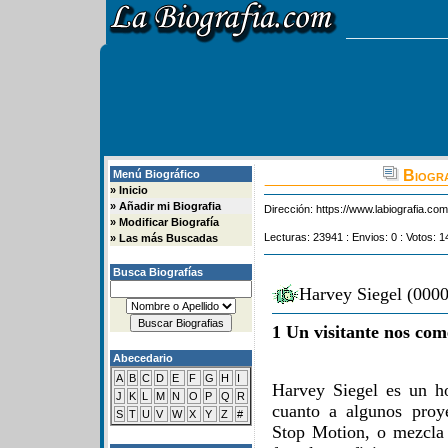
Biogra
Menú Biográfico
»
Inicio
»
Añadir mi Biografia
Dirección:
https://www.labiografia.co
»
Modificar Biografía
Lecturas: 23941 : Envios: 0 : Votos: 1
»
Las más Buscadas
Busca Biografías
Harvey Siegel (0000
1 Un visitante nos com
Abecedario
A
B
C
D
E
F
G
H
I
Harvey Siegel es un h
J
K
L
M
N
O
P
Q
R
cuanto a algunos proy
S
T
U
V
W
X
Y
Z
#
Stop Motion, o mezcla