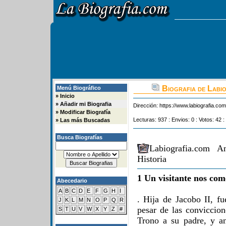
Biografia de Labi
Menú Biográfico
»
Inicio
»
Añadir mi Biografia
Dirección:
https://www.labiografia.co
»
Modificar Biografía
Lecturas: 937 : Envios: 0 : Votos: 42 :
»
Las más Buscadas
Busca Biografías
Labiografia.com A
Historia
1 Un visitante nos com
Abecedario
A
B
C
D
E
F
G
H
I
. Hija de Jacobo II, fu
J
K
L
M
N
O
P
Q
R
pesar de las conviccion
S
T
U
V
W
X
Y
Z
#
Trono a su padre, y a