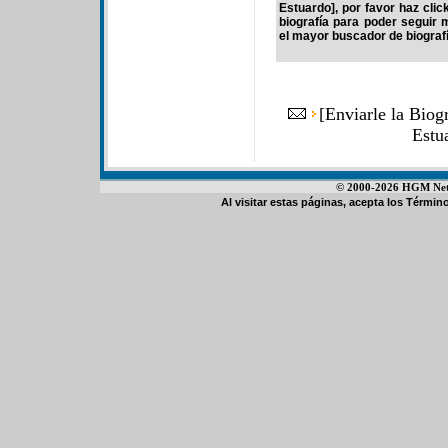
Estuardo], por favor haz cli
biografía para poder seguir
el mayor buscador de biografí
[
Enviarle la Biog
Estu
© 2000-2026 HGM Netwo
Al visitar estas páginas, acepta los
Término