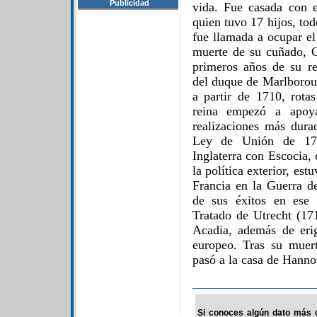
Publicidad
vida. Fue casada con 
quien tuvo 17 hijos, to
fue llamada a ocupar el 
muerte de su cuñado, G
primeros años de su re
del duque de Marlboroug
a partir de 1710, rota
reina empezó a apoya
realizaciones más dura
Ley de Unión de 1707
Inglaterra con Escocia,
la política exterior, es
Francia en la Guerra d
de sus éxitos en ese c
Tratado de Utrecht (17
Acadia, además de erig
europeo. Tras su muert
pasó a la casa de Hannov
Si conoces algún dato más d