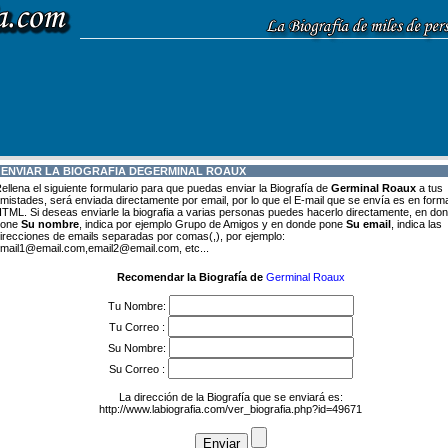
 ENVIAR LA BIOGRAFIA DE
GERMINAL ROAUX
ellena el siguiente formulario para que puedas enviar la Biografía de
Germinal Roaux
a tus
mistades, será enviada directamente por email, por lo que el E-mail que se envía es en form
TML. Si deseas enviarle la biografia a varias personas puedes hacerlo directamente, en do
pone
Su nombre
, indica por ejemplo Grupo de Amigos y en donde pone
Su email
, indica las
irecciones de emails separadas por comas(,), por ejemplo:
mail1@email.com,email2@email.com, etc...
Recomendar la Biografía de
Germinal Roaux
Tu Nombre:
Tu Correo :
Su Nombre:
Su Correo :
La dirección de la Biografía que se enviará es:
http://www.labiografia.com/ver_biografia.php?id=49671