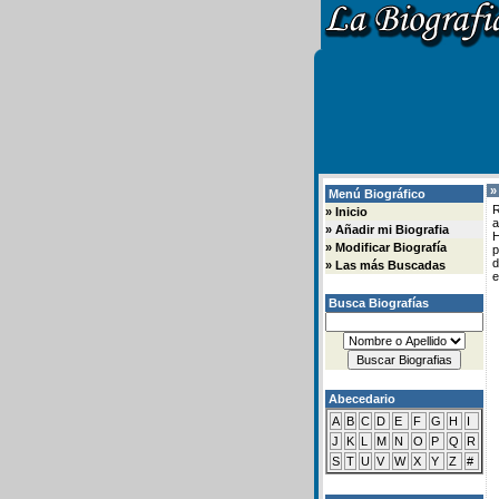
»
Menú Biográfico
R
»
Inicio
a
»
Añadir mi Biografia
H
»
Modificar Biografía
d
»
Las más Buscadas
e
Busca Biografías
Abecedario
A
B
C
D
E
F
G
H
I
J
K
L
M
N
O
P
Q
R
S
T
U
V
W
X
Y
Z
#