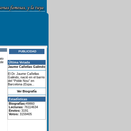
PUBLICIDAD
ato
nde
Última Votada
Jaume Cañellas Galindo
El Dr. Jaume Cañellas
Galindo, nació en el barrio
del “Poble Nou” en
Barcelona (Espa...
Ver Biografía
Estadísticas
Biografías:
49860
Lecturas:
76114634
Envios:
3191
Votos:
3159405