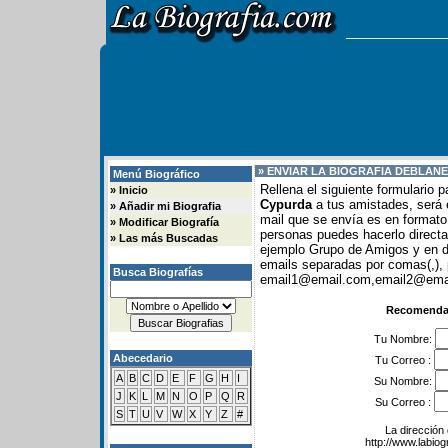
» ENVIAR LA BIOGRAFIA DE
BLANE
Menú Biográfico
Rellena el siguiente formulario 
»
Inicio
Cypurda
a tus amistades, será e
»
Añadir mi Biografia
mail que se envía es en formato 
»
Modificar Biografía
personas puedes hacerlo direc
»
Las más Buscadas
ejemplo Grupo de Amigos y en
emails separadas por comas(,), 
Busca Biografías
email1@email.com,email2@email
Recomendar
Tu Nombre:
Abecedario
Tu Correo :
A
B
C
D
E
F
G
H
I
Su Nombre:
J
K
L
M
N
O
P
Q
R
Su Correo :
S
T
U
V
W
X
Y
Z
#
La dirección 
http://www.labio