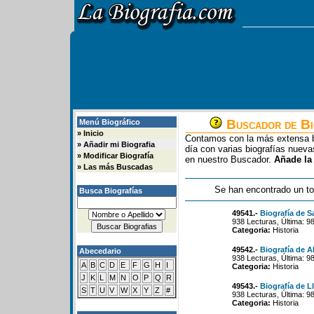
Buscador de Bi
Menú Biográfico
»
Inicio
Contamos con la más extensa b
»
Añadir mi Biografia
día con varias biografías nue
»
Modificar Biografía
en nuestro Buscador.
Añade la
»
Las más Buscadas
Se han encontrado un to
Busca Biografías
49541.-
Biografía de S
938 Lecturas, Última: 9
Categoria:
Historia
49542.-
Biografía de A
Abecedario
938 Lecturas, Última: 9
A
B
C
D
E
F
G
H
I
Categoria:
Historia
J
K
L
M
N
O
P
Q
R
49543.-
Biografía de L
S
T
U
V
W
X
Y
Z
#
938 Lecturas, Última: 9
Categoria:
Historia