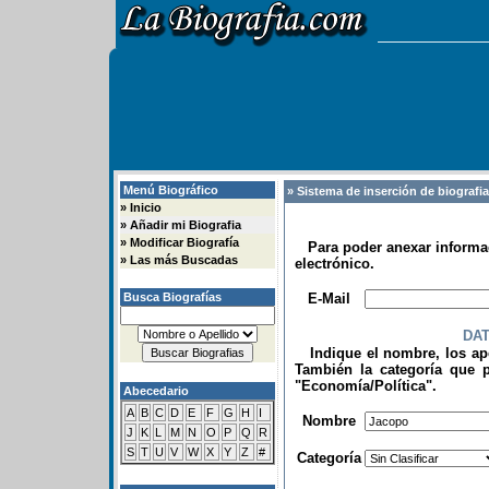
Menú Biográfico
» Sistema de inserción de biografi
»
Inicio
»
Añadir mi Biografia
»
Modificar Biografía
Para poder anexar informac
»
Las más Buscadas
electrónico.
.
Busca Biografías
E-Mail
DA
Indique el nombre, los apel
También la categoría que p
"Economía/Política".
Abecedario
.
A
B
C
D
E
F
G
H
I
Nombre
J
K
L
M
N
O
P
Q
R
S
T
U
V
W
X
Y
Z
#
Categoría