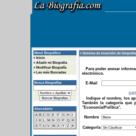
Menú Biográfico
» Sistema de inserción de biografi
»
Inicio
»
Añadir mi Biografia
»
Modificar Biografía
Para poder anexar informac
»
Las más Buscadas
electrónico.
.
Busca Biografías
E-Mail
DA
Indique el nombre, los apel
También la categoría que p
"Economía/Política".
Abecedario
.
A
B
C
D
E
F
G
H
I
Nombre
J
K
L
M
N
O
P
Q
R
S
T
U
V
W
X
Y
Z
#
Categoría