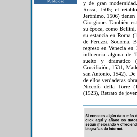
Publicidad
y de gran modernidad.
Rossi, 1505; el retabl
Jerónimo, 1506) tienen 
Giorgione. También est
su época, como Bellini,
su estancia en Roma (15
de Peruzzi, Sodoma, B
regreso en Venecia en 
influencia alguna de T
suelto y dramático 
Crucifixión, 1531; Mad
san Antonio, 1542). De 
de ellos verdaderas obr
Niccolò della Torre (
(1523), Retrato de jove
Si conoces algún dato más de
click aquí y añade los dato
seguir mejorando y ofrecien
biografías de Internet.