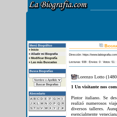
Biogra
Menú Biográfico
»
Inicio
»
Añadir mi Biografia
Dirección:
https://www.labiografia.co
»
Modificar Biografía
Lecturas: 938 : Envios: 0 : Votos: 51 :
»
Las más Buscadas
Busca Biografías
Lorenzo Lotto (1480
1 Un visitante nos com
Abecedario
Pintor italiano. Se d
A
B
C
D
E
F
G
H
I
realizó numerosos via
J
K
L
M
N
O
P
Q
R
diversos talleres. Au
S
T
U
V
W
X
Y
Z
#
esencialmente venecian