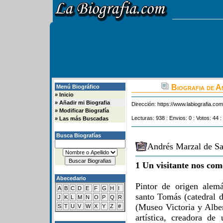
Biografia de A
Menú Biográfico
»
Inicio
»
Añadir mi Biografia
Dirección:
https://www.labiografia.co
»
Modificar Biografía
Lecturas: 938 : Envios: 0 : Votos: 44 :
»
Las más Buscadas
Busca Biografías
Andrés Marzal de Sa
1 Un visitante nos com
Abecedario
Pintor de origen alem
A
B
C
D
E
F
G
H
I
santo Tomás (catedral d
J
K
L
M
N
O
P
Q
R
(Museo Victoria y Alber
S
T
U
V
W
X
Y
Z
#
artística, creadora de