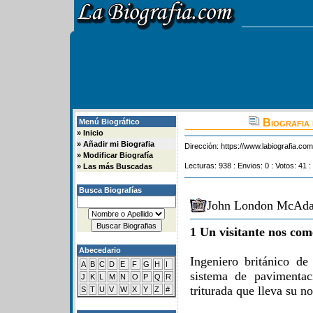
Biografia
Menú Biográfico
»
Inicio
»
Añadir mi Biografia
Dirección:
https://www.labiografia.co
»
Modificar Biografía
Lecturas: 938 : Envios: 0 : Votos: 41 :
»
Las más Buscadas
Busca Biografías
John London McAdam
1 Un visitante nos com
Abecedario
Ingeniero británico de
A
B
C
D
E
F
G
H
I
sistema de pavimentac
J
K
L
M
N
O
P
Q
R
triturada que lleva su 
S
T
U
V
W
X
Y
Z
#