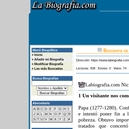
Biografia de 
Menú Biográfico
»
Inicio
»
Añadir mi Biografia
Dirección:
https://www.labiografia.co
»
Modificar Biografía
Lecturas: 938 : Envios: 0 : Votos: 74 :
»
Las más Buscadas
Busca Biografías
Labiografia.com Nico
1 Un visitante nos com
Abecedario
Papa (1277-1280). Conf
A
B
C
D
E
F
G
H
I
e intentó poner fin a l
J
K
L
M
N
O
P
Q
R
pobreza. Obtuvo importa
S
T
U
V
W
X
Y
Z
#
tratados que concer