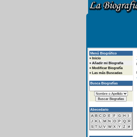
Menú Biográfico
»
Inicio
»
Añadir mi Biografia
»
Modificar Biografía
»
Las más Buscadas
Busca Biografías
Abecedario
A
B
C
D
E
F
G
H
I
J
K
L
M
N
O
P
Q
R
S
T
U
V
W
X
Y
Z
#