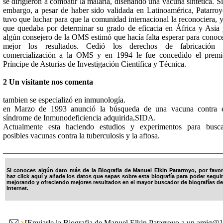
se dirigieron a combatir la malaria, diseñando una vacuna sintética. S
embargo, a pesar de haber sido validada en Latinoamérica, Patarro
tuvo que luchar para que la comunidad internacional la reconociera, 
que quedaba por determinar su grado de eficacia en África y Asia
algún consejero de la OMS estimó que hacía falta esperar para conoc
mejor los resultados. Cedió los derechos de fabricación 
comercialización a la OMS y en 1994 le fue concedido el prem
Príncipe de Asturias de Investigación Científica y Técnica.
2 Un visitante nos comenta
tambien se especializó en inmunología.
en Marzo de 1993 anunció la búsqueda de una vacuna contra e
síndrome de Inmunodeficiencia adquirida,SIDA.
Actualmente esta haciendo estudios y experimentos para busc
posibles vacunas contra la tuberculosis y la aftosa.
Si conoces algún dato más de la Biografia de Manuel Elkin Patarroyo, por favor
haz click aquí y añade los datos que sepas sobre esta biografía para poder seguir
mejorando y ofreciendo mejores resultados en el mayor buscador de biografías de
Internet.
[
Enviarle la Biografia de Manuel Elkin Patarroyo a un amig@
]