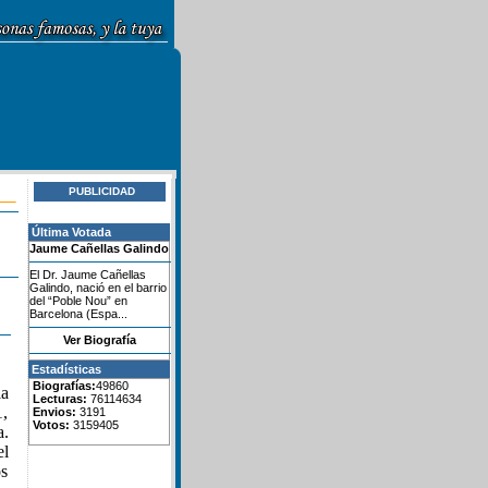
PUBLICIDAD
Última Votada
Jaume Cañellas Galindo
El Dr. Jaume Cañellas
Galindo, nació en el barrio
del “Poble Nou” en
Barcelona (Espa...
Ver Biografía
Estadísticas
Biografías:
49860
la
Lecturas:
76114634
1,
Envios:
3191
Votos:
3159405
a.
el
os