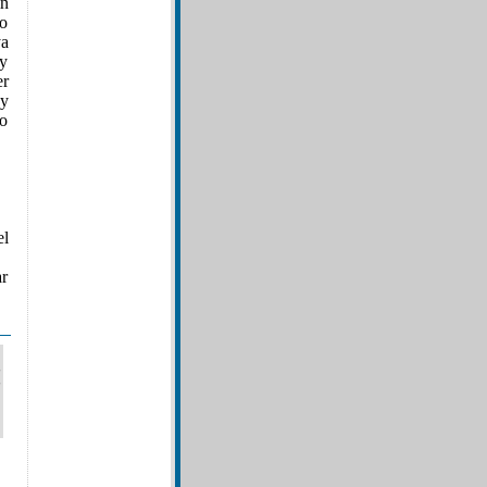
in
yo
ya
 y
er
y
io
l
ar