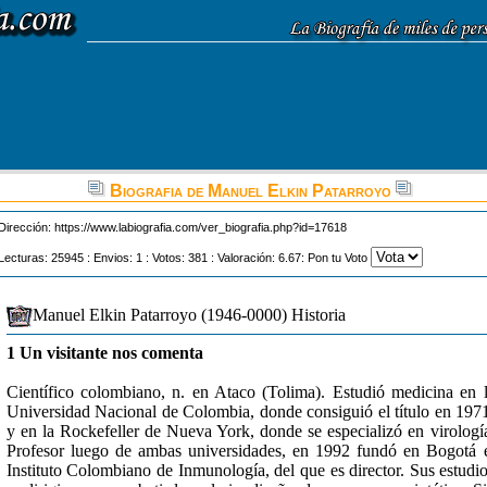
Biografia de Manuel Elkin Patarroyo
Dirección:
https://www.labiografia.com/ver_biografia.php?id=17618
Lecturas: 25945 : Envios: 1 : Votos: 381 : Valoración: 6.67: Pon tu Voto
Manuel Elkin Patarroyo (1946-0000) Historia
1 Un visitante nos comenta
Científico colombiano, n. en Ataco (Tolima). Estudió medicina en 
Universidad Nacional de Colombia, donde consiguió el título en 197
y en la Rockefeller de Nueva York, donde se especializó en virologí
Profesor luego de ambas universidades, en 1992 fundó en Bogotá 
Instituto Colombiano de Inmunología, del que es director. Sus estudi