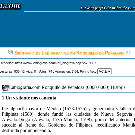
Biografia de Labiografia.com Ronquillo de Peñalosa
Dirección:
https://www.labiografia.com/ver_biografia.php?id=19907
Lecturas: 938 : Envios: 0 : Votos: 74 : Valoración: 7.84: Pon tu Voto
Labiografia.com Ronquillo de Peñalosa (0000-0000) Historia
1 Un visitante nos comenta
fue alguacil mayor de México (1573-1575) y gobernador vitalicio 
Filipinas (1580), donde fundó las ciudades de Nueva Segovia
Arévalo.Diego (Arévalo, 1535-Manila, 1598), primo del anterior, 
sucedió al frente del Gobierno de Filipinas, reedificando Manil
destruida por un incendio.