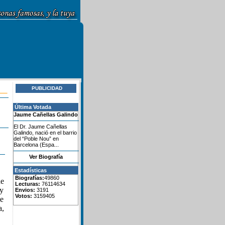
PUBLICIDAD
Última Votada
Jaume Cañellas Galindo
El Dr. Jaume Cañellas
Galindo, nació en el barrio
del “Poble Nou” en
Barcelona (Espa...
Ver Biografía
Estadísticas
Biografías:
49860
de
Lecturas:
76114634
 y
Envios:
3191
Votos:
3159405
le
a,