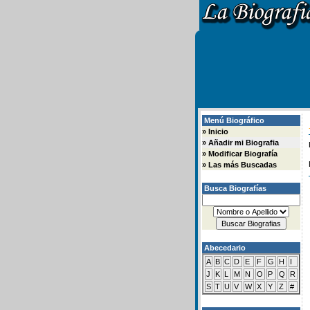
Menú Biográfico
»
Inicio
»
Añadir mi Biografia
»
Modificar Biografía
»
Las más Buscadas
Busca Biografías
Abecedario
A
B
C
D
E
F
G
H
I
J
K
L
M
N
O
P
Q
R
S
T
U
V
W
X
Y
Z
#