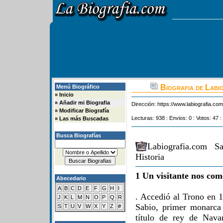
Biografia de Labi
Menú Biográfico
»
Inicio
»
Añadir mi Biografia
Dirección:
https://www.labiografia.co
»
Modificar Biografía
Lecturas: 938 : Envios: 0 : Votos: 47 :
»
Las más Buscadas
Busca Biografías
Labiografia.com S
Historia
1 Un visitante nos com
Abecedario
A
B
C
D
E
F
G
H
I
. Accedió al Trono en 1
J
K
L
M
N
O
P
Q
R
Sabio, primer monarca
S
T
U
V
W
X
Y
Z
#
título de rey de Nava