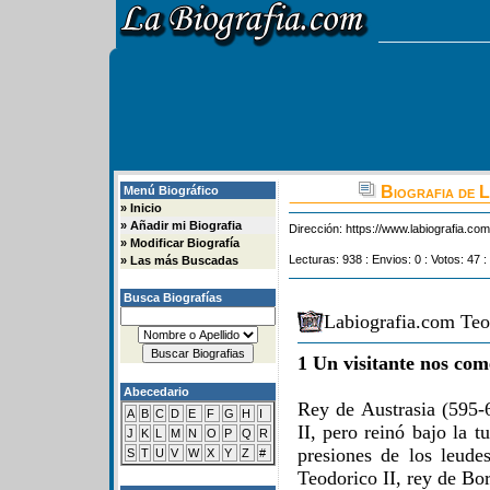
Biografia de L
Menú Biográfico
»
Inicio
»
Añadir mi Biografia
Dirección:
https://www.labiografia.co
»
Modificar Biografía
Lecturas: 938 : Envios: 0 : Votos: 47 :
»
Las más Buscadas
Busca Biografías
Labiografia.com Teod
1 Un visitante nos com
Abecedario
Rey de Austrasia (595-
A
B
C
D
E
F
G
H
I
II, pero reinó bajo la t
J
K
L
M
N
O
P
Q
R
presiones de los leud
S
T
U
V
W
X
Y
Z
#
Teodorico II, rey de Bor