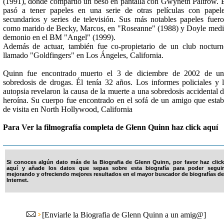
(1991), donde compartió un beso en pantalla con Gwyneth Paltrow. 
pasó a tener papeles en una serie de otras películas con papel
secundarios y series de televisión. Sus más notables papeles fuer
como marido de Becky, Marcos, en "Roseanne" (1988) y Doyle med
demonio en el BM "Angel" (1999).
Además de actuar, también fue co-propietario de un club noctur
llamado "Goldfingers" en Los Ángeles, California.
Quinn fue encontrado muerto el 3 de diciembre de 2002 de un
sobredosis de drogas. Él tenía 32 años. Los informes policiales y 
autopsia revelaron la causa de la muerte a una sobredosis accidental 
heroína. Su cuerpo fue encontrado en el sofá de un amigo que esta
de visita en North Hollywood, California
Para Ver la filmografía completa de Glenn Quinn haz click aquí
Si conoces algún dato más de la Biografia de Glenn Quinn, por favor haz click
aquí y añade los datos que sepas sobre esta biografía para poder seguir
mejorando y ofreciendo mejores resultados en el mayor buscador de biografías de
Internet.
[
Enviarle la Biografia de Glenn Quinn a un amig@
]