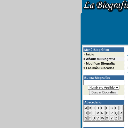
Menú Biográfico
»
Inicio
»
Añadir mi Biografia
»
Modificar Biografía
»
Las más Buscadas
Busca Biografías
Abecedario
A
B
C
D
E
F
G
H
I
J
K
L
M
N
O
P
Q
R
S
T
U
V
W
X
Y
Z
#