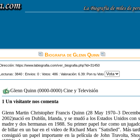
Biografia de Glenn Quinn
Dirección:
https://www.labiografia.com/ver_biografia.php?id=31450
Lecturas: 3840 : Envios: 0 : Votos: 486 : Valoración: 6.39: Pon tu Voto
Glenn Quinn (0000-0000) Cine y Televisión
1 Un visitante nos comenta
Glenn Martin Christopher Francis Quinn (28 May 1970–3 Decemb
2002)nació en Dublín, Irlanda, y se mudó a los Estados Unidos con 
madre y dos hermanas en 1988. Su primer papel fue como un jugad
de billar en un bar en el video de Richard Marx "Satisfied". Más tar
consiguió un papel importante en la película de John Travolta, Sho