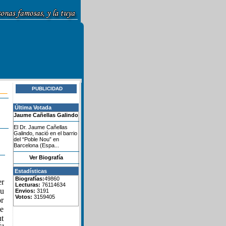
PUBLICIDAD
Última Votada
Jaume Cañellas Galindo
El Dr. Jaume Cañellas
Galindo, nació en el barrio
del “Poble Nou” en
Barcelona (Espa...
Ver Biografía
Estadísticas
Biografías:
49860
er
Lecturas:
76114634
su
Envios:
3191
Votos:
3159405
or
de
ut