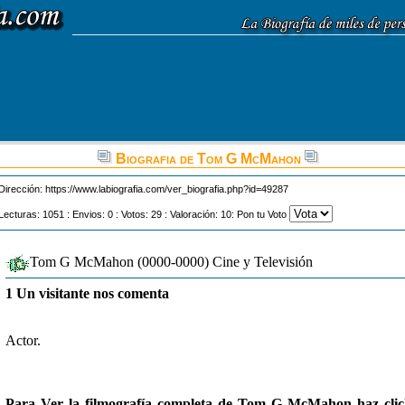
Biografia de Tom G McMahon
Dirección:
https://www.labiografia.com/ver_biografia.php?id=49287
Lecturas: 1051 : Envios: 0 : Votos: 29 : Valoración: 10: Pon tu Voto
Tom G McMahon (0000-0000) Cine y Televisión
1 Un visitante nos comenta
Actor.
Para Ver la filmografía completa de Tom G McMahon haz clic