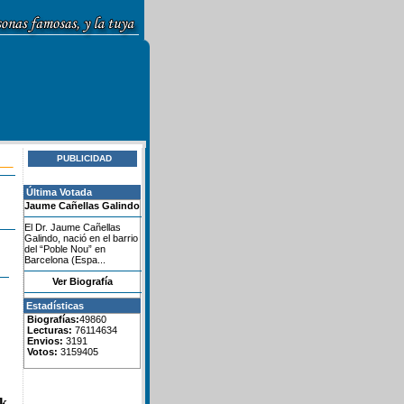
PUBLICIDAD
Última Votada
Jaume Cañellas Galindo
El Dr. Jaume Cañellas
Galindo, nació en el barrio
del “Poble Nou” en
Barcelona (Espa...
Ver Biografía
Estadísticas
Biografías:
49860
Lecturas:
76114634
Envios:
3191
Votos:
3159405
k