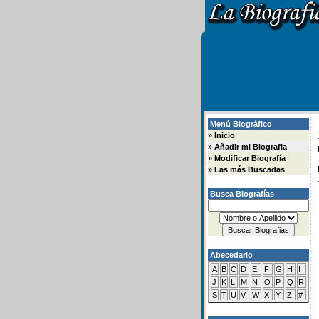
Menú Biográfico
»
Inicio
»
Añadir mi Biografia
»
Modificar Biografía
»
Las más Buscadas
Busca Biografías
Abecedario
A
B
C
D
E
F
G
H
I
J
K
L
M
N
O
P
Q
R
S
T
U
V
W
X
Y
Z
#