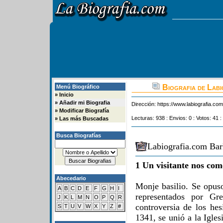
Biografia de Lab
Menú Biográfico
»
Inicio
»
Añadir mi Biografia
Dirección:
https://www.labiografia.co
»
Modificar Biografía
Lecturas: 938 : Envios: 0 : Votos: 41 :
»
Las más Buscadas
Busca Biografías
Labiografia.com Bar
1 Un visitante nos com
Abecedario
Monje basilio. Se opus
A
B
C
D
E
F
G
H
I
representados por Gr
J
K
L
M
N
O
P
Q
R
controversia de los he
S
T
U
V
W
X
Y
Z
#
1341, se unió a la Igle