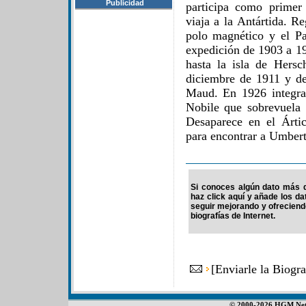
Publicidad
participa como primer
viaja a la Antártida. R
polo magnético y el P
expedición de 1903 a 19
hasta la isla de Hers
diciembre de 1911 y d
Maud. En 1926 integra
Nobile que sobrevuela 
Desaparece en el Árti
para encontrar a Umbert
Si conoces algún dato más d
haz click aquí y añade los d
seguir mejorando y ofrecien
biografías de Internet.
[
Enviarle la Biog
© 2000-2026 HGM Netwo