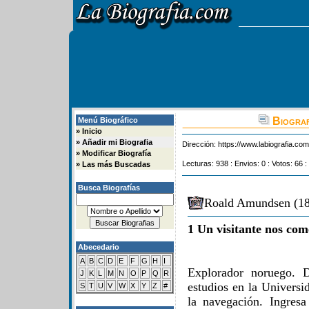
Biograf
Menú Biográfico
»
Inicio
»
Añadir mi Biografia
Dirección:
https://www.labiografia.co
»
Modificar Biografía
Lecturas: 938 : Envios: 0 : Votos: 66 :
»
Las más Buscadas
Busca Biografías
Roald Amundsen (18
1 Un visitante nos com
Abecedario
A
B
C
D
E
F
G
H
I
Explorador noruego. D
J
K
L
M
N
O
P
Q
R
estudios en la Universi
S
T
U
V
W
X
Y
Z
#
la navegación. Ingres