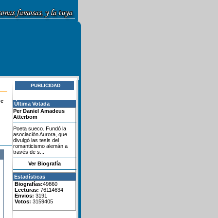
PUBLICIDAD
de
Última Votada
Per Daniel Amadeus
Atterbom
Poeta sueco. Fundó la
asociación Aurora, que
divulgó las tesis del
romanticismo alemán a
través de s...
Ver Biografía
Estadísticas
Biografías:
49860
Lecturas:
76114634
Envios:
3191
Votos:
3159405