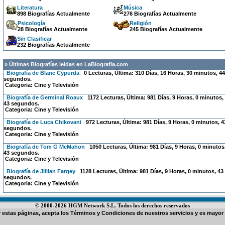
Literatura
Música
898 Biografías Actualmente
276 Biografías Actualmente
Psicología
Religión
28 Biografías Actualmente
245 Biografías Actualmente
Sin Clasificar
232 Biografías Actualmente
» Últimas Biografías leidas en LaBiografia.com
Biografía de Blane Cypurda
0 Lecturas, Última: 310 Días, 16 Horas, 30 minutos, 44
segundos.
Categoria:
Cine y Televisión
Biografía de Germinal Roaux
1172 Lecturas, Última: 981 Días, 9 Horas, 0 minutos,
43 segundos.
Categoria:
Cine y Televisión
Biografía de Luca Chikovani
972 Lecturas, Última: 981 Días, 9 Horas, 0 minutos, 4
segundos.
Categoria:
Cine y Televisión
Biografía de Tom G McMahon
1050 Lecturas, Última: 981 Días, 9 Horas, 0 minutos
43 segundos.
Categoria:
Cine y Televisión
Biografía de Jillian Fargey
1128 Lecturas, Última: 981 Días, 9 Horas, 0 minutos, 43
segundos.
Categoria:
Cine y Televisión
© 2000-2026 HGM Network S.L. Todos los derechos reservados
ar estas páginas, acepta los
Términos y Condiciones de nuestros servicios
y es mayor 