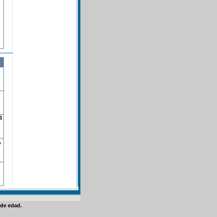
3
,
de edad.