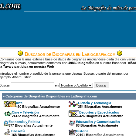
Buscador de Biografias en Labiografia.com
Contamos con la más extensa base de datos de biografías ampliándose cada día con varias
biografías nuevas, actualmente contamos con
49860 biografías
en nuestro Buscador.
Aña
la Tuya y participa en nuestra Web
Introduce el nombre o apellido de la persona que deseas Buscar, o parte del mismo, por
ejemplo: Albert Eistein
Buscar
en
» Categorias de Biografías Disponibles en LaBiografia.com
Arte
Ciencía y Tecnología
460 Biografías Actualmente
354 Biografías Actualmente
Cine y Televisión
Deportes y Espectáculos
24122 Biografías Actualmente
426 Biografías Actualmente
Economía y Política
Educación y Comunicación
377 Biografías Actualmente
83 Biografías Actualmente
Filosofía
Historia
168 Biografías Actualmente
22191 Biografías Actualmente