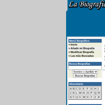
Menú Biográfico
»
Inicio
»
Añadir mi Biografia
»
Modificar Biografía
»
Las más Buscadas
Busca Biografías
Abecedario
A
B
C
D
E
F
G
H
I
J
K
L
M
N
O
P
Q
R
S
T
U
V
W
X
Y
Z
#