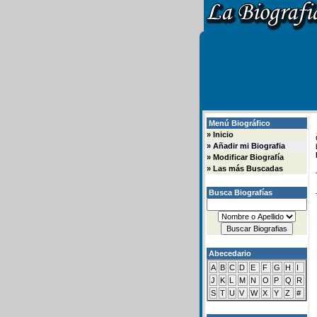
Menú Biográfico
»
Inicio
»
Añadir mi Biografia
»
Modificar Biografía
»
Las más Buscadas
Busca Biografías
Abecedario
A
B
C
D
E
F
G
H
I
J
K
L
M
N
O
P
Q
R
S
T
U
V
W
X
Y
Z
#