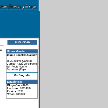
PUBLICIDAD
de
Última Votada
Jaume Cañellas Galindo
El Dr. Jaume Cañellas
Galindo, nació en el barrio
del “Poble Nou” en
Barcelona (Espa...
Ver Biografía
Estadísticas
Biografías:
49860
Lecturas:
76114634
Envios:
3191
Votos:
3159405