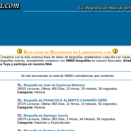
Buscador de Biografias en Labiografia.com
Contamos con la más extensa base de datos de biografías ampliándose cada día con varias
biografías nuevas, actualmente contamos con
49860 biografías
en nuestro Buscador.
Aña
la Tuya y participa en nuestra Web
Se han encontrado un total de 49860 coincidencias que contienen
71.-
Biografía de Juan de Espinosa Medrano
28915 Lecturas, Última: 985 Días, 22 Horas, 29 minutos, 56 segundos.
Categoria:
Historia
72.-
Biografía de FRANCISCO ALBERTO CAAMAÑO DEÑO
28725 Lecturas, Última: 984 Días, 11 Horas, 14 minutos, 56 segundos.
Categoria:
Historia
73.-
Biografía de Santiago García
28579 Lecturas, Última: 983 Días, 3 Horas, 44 minutos, 56 segundos.
Categoria:
Deportes y Espectáculos
74.-
Biografía de Rodrigo de Bastidas