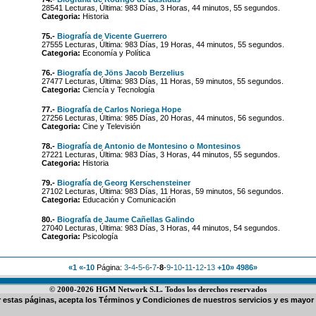
28541 Lecturas, Última: 983 Días, 3 Horas, 44 minutos, 55 segundos.
Categoria:
Historia
75.-
Biografía de Vicente Guerrero
27555 Lecturas, Última: 983 Días, 19 Horas, 44 minutos, 55 segundos.
Categoria:
Economía y Política
76.-
Biografía de Jöns Jacob Berzelius
27477 Lecturas, Última: 983 Días, 11 Horas, 59 minutos, 55 segundos.
Categoria:
Ciencía y Tecnología
77.-
Biografía de Carlos Noriega Hope
27256 Lecturas, Última: 985 Días, 20 Horas, 44 minutos, 56 segundos.
Categoria:
Cine y Televisión
78.-
Biografía de Antonio de Montesino o Montesinos
27221 Lecturas, Última: 983 Días, 3 Horas, 44 minutos, 55 segundos.
Categoria:
Historia
79.-
Biografía de Georg Kerschensteiner
27102 Lecturas, Última: 983 Días, 11 Horas, 59 minutos, 56 segundos.
Categoria:
Educación y Comunicación
80.-
Biografía de Jaume Cañellas Galindo
27040 Lecturas, Última: 983 Días, 3 Horas, 44 minutos, 54 segundos.
Categoria:
Psicología
«1
«-10
Página:
3
-
4
-
5
-
6
-
7
-
8
-
9
-
10
-
11
-
12
-
13
+10»
4986»
© 2000-2026 HGM Network S.L. Todos los derechos reservados
ar estas páginas, acepta los
Términos y Condiciones de nuestros servicios
y es mayor 