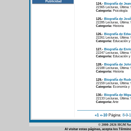
Publicidad
124.-
Biografía de Jean
22365 Lecturas, Última: 
Categoria:
Psicología
125.-
Biografía de José
22285 Lecturas, Última:
Categoria:
Historia
126.-
Biografía de Edw
22261 Lecturas, Última:
Categoria:
Educación y
127.-
Biografía de Enr
22247 Lecturas, Última:
Categoria:
Educación y
128.-
Biografía de Joh
22188 Lecturas, Última:
Categoria:
Historia
129.-
Biografía de Rud
22159 Lecturas, Última:
Categoria:
Economía y P
130.-
Biografía de Migu
22133 Lecturas, Última:
Categoria:
Arte
«1
«-10
Página:
8
-
9
-
1
© 2000-2026 HGM Netwo
Al visitar estas páginas, acepta los
Término