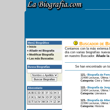
Buscador de Bi
Menú Biográfico
»
Inicio
Contamos con la más extensa b
»
Añadir mi Biografia
día con varias biografías nue
»
Modificar Biografía
en nuestro Buscador.
Añade la
»
Las más Buscadas
Se han encontrado un to
Busca Biografías
121.-
Biografía de Fer
22498 Lecturas, Última:
Categoria:
Cine y Televi
122.-
Biografía de Jor
Abecedario
22404 Lecturas, Última: 
A
B
C
D
E
F
G
H
I
Categoria:
Literatura
J
K
L
M
N
O
P
Q
R
123.-
Biografía de Albe
S
T
U
V
W
X
Y
Z
#
22396 Lecturas, Última:
Categoria:
Historia