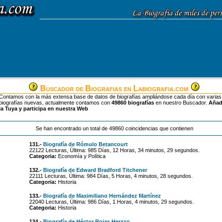
Buscador de Biografias en Labiografia.com
Contamos con la más extensa base de datos de biografías ampliándose cada día con varias
biografías nuevas, actualmente contamos con
49860 biografías
en nuestro Buscador.
Aña
la Tuya y participa en nuestra Web
Se han encontrado un total de 49860 coincidencias que contienen
131.-
Biografía de Rómulo Betancourt
22122 Lecturas, Última: 985 Días, 12 Horas, 34 minutos, 29 segundos.
Categoria:
Economía y Política
132.-
Biografía de Edward Bradford Titchener
22111 Lecturas, Última: 984 Días, 5 Horas, 4 minutos, 28 segundos.
Categoria:
Historia
133.-
Biografía de Maximiliano Hernández Martínez
22040 Lecturas, Última: 986 Días, 1 Horas, 4 minutos, 29 segundos.
Categoria:
Historia
134.-
Biografía de Héctor Rojas Herazo