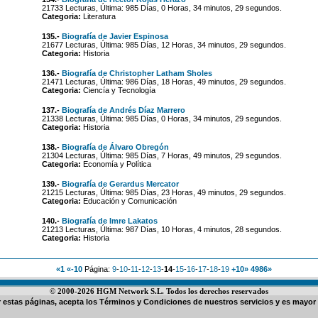
21733 Lecturas, Última: 985 Días, 0 Horas, 34 minutos, 29 segundos.
Categoria:
Literatura
135.-
Biografía de Javier Espinosa
21677 Lecturas, Última: 985 Días, 12 Horas, 34 minutos, 29 segundos.
Categoria:
Historia
136.-
Biografía de Christopher Latham Sholes
21471 Lecturas, Última: 986 Días, 18 Horas, 49 minutos, 29 segundos.
Categoria:
Ciencía y Tecnología
137.-
Biografía de Andrés Díaz Marrero
21338 Lecturas, Última: 985 Días, 0 Horas, 34 minutos, 29 segundos.
Categoria:
Historia
138.-
Biografía de Álvaro Obregón
21304 Lecturas, Última: 985 Días, 7 Horas, 49 minutos, 29 segundos.
Categoria:
Economía y Política
139.-
Biografía de Gerardus Mercator
21215 Lecturas, Última: 985 Días, 23 Horas, 49 minutos, 29 segundos.
Categoria:
Educación y Comunicación
140.-
Biografía de Imre Lakatos
21213 Lecturas, Última: 987 Días, 10 Horas, 4 minutos, 28 segundos.
Categoria:
Historia
«1
«-10
Página:
9
-
10
-
11
-
12
-
13
-
14
-
15
-
16
-
17
-
18
-
19
+10»
4986»
© 2000-2026 HGM Network S.L. Todos los derechos reservados
ar estas páginas, acepta los
Términos y Condiciones de nuestros servicios
y es mayor 