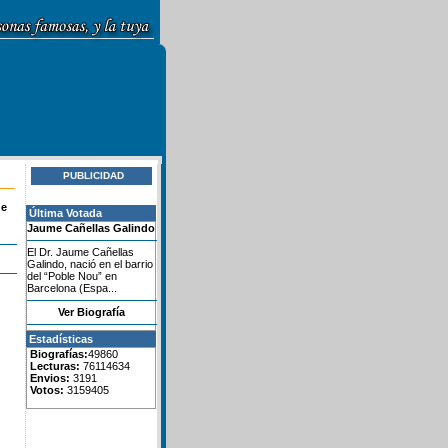
PUBLICIDAD
de
Última Votada
Jaume Cañellas Galindo
El Dr. Jaume Cañellas
Galindo, nació en el barrio
del “Poble Nou” en
Barcelona (Espa...
Ver Biografía
Estadísticas
Biografías:
49860
Lecturas:
76114634
Envios:
3191
Votos:
3159405