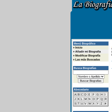
Menú Biográfico
»
Inicio
»
Añadir mi Biografia
»
Modificar Biografía
»
Las más Buscadas
Busca Biografías
Abecedario
A
B
C
D
E
F
G
H
I
J
K
L
M
N
O
P
Q
R
S
T
U
V
W
X
Y
Z
#