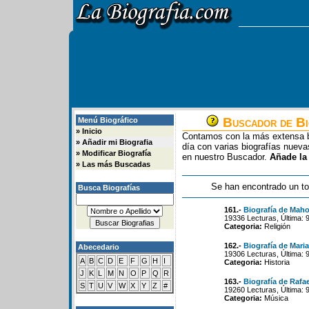
Buscador de Bi
Menú Biográfico
»
Inicio
Contamos con la más extensa b
»
Añadir mi Biografia
día con varias biografías nue
»
Modificar Biografía
en nuestro Buscador.
Añade la
»
Las más Buscadas
Se han encontrado un to
Busca Biografías
161.-
Biografía de Mah
19336 Lecturas, Última: 
Categoria:
Religión
162.-
Biografía de Mari
Abecedario
19306 Lecturas, Última: 
A
B
C
D
E
F
G
H
I
Categoria:
Historia
J
K
L
M
N
O
P
Q
R
163.-
Biografía de Rafa
S
T
U
V
W
X
Y
Z
#
19260 Lecturas, Última: 
Categoria:
Música