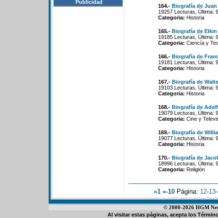
Publicidad
164.-
Biografía de Juan
19257 Lecturas, Última: 
Categoria:
Historia
165.-
Biografía de Elk
19185 Lecturas, Última: 
Categoria:
Ciencía y Tec
166.-
Biografía de Franc
19181 Lecturas, Última: 
Categoria:
Historia
167.-
Biografía de Walt
19103 Lecturas, Última: 
Categoria:
Historia
168.-
Biografía de Adel
19079 Lecturas, Última: 
Categoria:
Cine y Televi
169.-
Biografía de Will
19077 Lecturas, Última: 
Categoria:
Historia
170.-
Biografía de Jaco
18996 Lecturas, Última: 
Categoria:
Religión
«1
«-10
Página:
12
-
13
-
© 2000-2026 HGM Netwo
Al visitar estas páginas, acepta los
Término